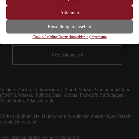
Ablehnen
Beschreibung
Einstellungen ansehen
Zusätzliche Informationen
Cookie-Richtlinie
Datenschutzerklärung
Impressum
Rezensionen (0)
Zutaten: Zucker, Glukosesierup, Modif. Stärke, Ammoniumchlorid
(7,99%), Wasser, Süßholz, Salz, Aroma, Farbstoff; Sulfitlaugen –
Zuckerkulör, Pflanzenkohle.
Enthält Süßholz: Bei Bluthochdruck sollte ein übermäßiger Verzehr
vermieden werden.
Erwachsenenlakritz! Keine Kinderlakritz!