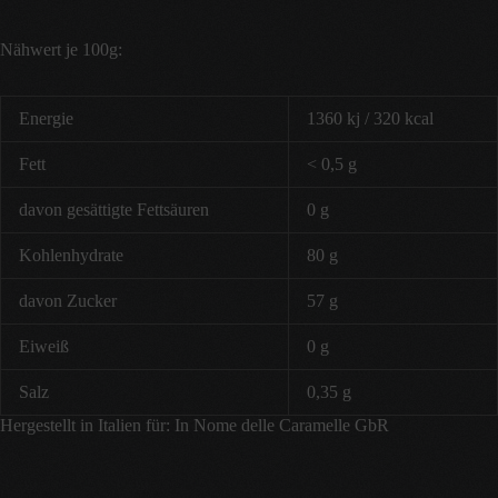
Nähwert je 100g:
Energie
1360 kj / 320 kcal
Fett
< 0,5 g
davon gesättigte Fettsäuren
0 g
Kohlenhydrate
80 g
davon Zucker
57 g
Eiweiß
0 g
Salz
0,35 g
Hergestellt in Italien für: In Nome delle Caramelle GbR