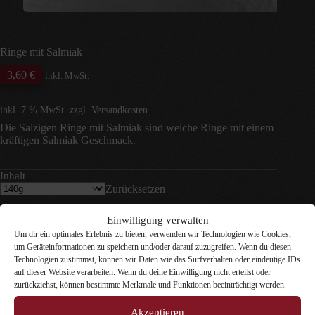
Ringe mit Salmiak
3,60
€
inkl. MwSt.
inkl. 7 % MwSt.
zzgl.
Versandkosten
Die Salzigen Ringe mit Salmiak sind weiche Ringe mit einem
kräftigen Salmiak Geschmack.
Inhalt
Zurücksetzen
10 vorrätig
Einwilligung verwalten
Ringe
Um dir ein optimales Erlebnis zu bieten, verwenden wir Technologien wie Cookies,
In den Warenkorb
mit
um Geräteinformationen zu speichern und/oder darauf zuzugreifen. Wenn du diesen
Salmiak
Technologien zustimmst, können wir Daten wie das Surfverhalten oder eindeutige IDs
Menge
Artikelnummer:
n. v.
Kategorien:
Dosen-Lakritz
,
Gemischtes
auf dieser Website verarbeiten. Wenn du deine Einwilligung nicht erteilst oder
Lakritz
,
Gesalzenes Lakritz
,
salzig umhüllt
,
vollsalzig
zurückziehst, können bestimmte Merkmale und Funktionen beeinträchtigt werden.
Akzeptieren