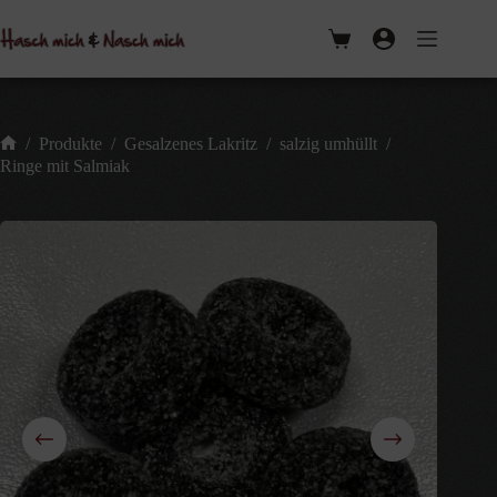
Zum
weist
Inhalt
mehrere
Warenkorb
springen
Varianten
auf.
Die
Optionen
können
/
Produkte
/
Gesalzenes Lakritz
/
salzig umhüllt
/
auf
Start
Ringe mit Salmiak
der
Produktseite
gewählt
werden