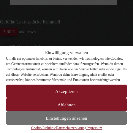
Gefüllte Lakritzstücke Karamell
3,60
€
inkl. MwSt.
inkl. 7 % MwSt.
zzgl.
Versandkosten
Einwilligung verwalten
Unsere gefüllten Lakritzstücken
sind Lakritzstücke aus
Um dir ein optimales Erlebnis zu bieten, verwenden wir Technologien wie Cookies,
Finnland mit einer Füllung in der
um Geräteinformationen zu speichern und/oder darauf zuzugreifen. Wenn du diesen
Geschmackskombination Karamell/Salmiak umhüllt
Technologien zustimmst, können wir Daten wie das Surfverhalten oder eindeutige IDs
von feinem Zucker.
auf dieser Website verarbeiten. Wenn du deine Einwilligung nicht erteilst oder
Inhalt
zurückziehst, können bestimmte Merkmale und Funktionen beeinträchtigt werden.
Zurücksetzen
Akzeptieren
7 vorrätig
Gefüllte
In den Warenkorb
Lakritzstücke
Ablehnen
Karamell
Menge
Artikelnummer:
4046
Kategorien:
Dosen-Lakritz
,
Fruchtiges
Einstellungen ansehen
Lakritz
,
Gemischtes Lakritz
,
Gesalzenes Lakritz
,
Lakritz-
Spezialitäten
Cookie-Richtlinie
Datenschutzerklärung
Impressum