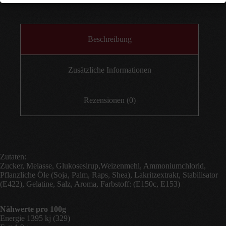
Beschreibung
Zusätzliche Informationen
Rezensionen (0)
Zutaten:
Zucker, Melasse, Glukosesirup,Weizenmehl, Ammoniumchlorid,
Pflanzliche Öle (Soja, Palm, Raps, Shea), Lakritzextrakt, Stabilisator
(E422), Gelatine, Salz, Aroma, Farbstoff: (E150c, E153)
Nähwerte pro 100g
Energie 1395 kj (329)