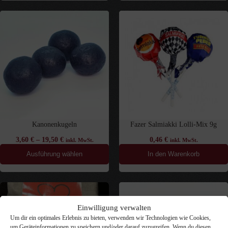
Kanonenkugeln
Fazer Salmiakki Lolli-Mix 9g
3,60
€
–
19,50
€
0,46
€
inkl. MwSt.
inkl. MwSt.
Ausführung wählen
In den Warenkorb
Einwilligung verwalten
Um dir ein optimales Erlebnis zu bieten, verwenden wir Technologien wie Cookies,
um Geräteinformationen zu speichern und/oder darauf zuzugreifen. Wenn du diesen