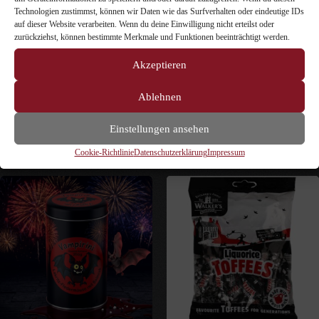
Technologien zustimmst, können wir Daten wie das Surfverhalten oder eindeutige IDs
auf dieser Website verarbeiten. Wenn du deine Einwilligung nicht erteilst oder
zurückziehst, können bestimmte Merkmale und Funktionen beeinträchtigt werden.
Akzeptieren
Lakritz Mix Beutel
Großmutters Lakritz
Ablehnen
8,49
€
–
21,50
€
3,60
€
–
19,50
€
inkl. MwSt.
inkl. MwSt.
Einstellungen ansehen
Ausführung wählen
Ausführung wählen
Cookie-Richtlinie
Datenschutzerklärung
Impressum