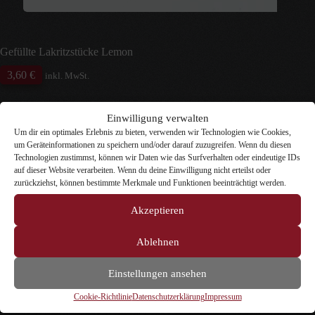
Gefüllte Lakritzstücke Lemon
3,60
€
inkl. MwSt.
inkl. 7 % MwSt.
zzgl.
Versandkosten
Einwilligung verwalten
Unsere gefüllten Lakritzstücke sind gefüllte
Um dir ein optimales Erlebnis zu bieten, verwenden wir Technologien wie Cookies,
Lakritzstücke aus Finnland mit Zitronengeschmack.
um Geräteinformationen zu speichern und/oder darauf zuzugreifen. Wenn du diesen
Inhalt
Technologien zustimmst, können wir Daten wie das Surfverhalten oder eindeutige IDs
Zurücksetzen
auf dieser Website verarbeiten. Wenn du deine Einwilligung nicht erteilst oder
zurückziehst, können bestimmte Merkmale und Funktionen beeinträchtigt werden.
4 vorrätig
Gefüllte
Akzeptieren
In den Warenkorb
Lakritzstücke
Lemon
Ablehnen
Menge
Artikelnummer:
4052
Kategorien:
Dosen-Lakritz
,
Fruchtiges
Lakritz
,
Gemischtes Lakritz
,
Gesalzenes Lakritz
,
Lakritz-
Einstellungen ansehen
Spezialitäten
Cookie-Richtlinie
Datenschutzerklärung
Impressum