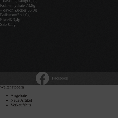
– davon gesättigt 0,7g
Kohlenhydrate 73,8g
– davon Zucker 56,0g
Ballaststoff <1,0g
Eiweiß 3,4g
Salz 0,5g
Facebook
Weiter stöbern
Angebote
Neue Artikel
Verkaufshits