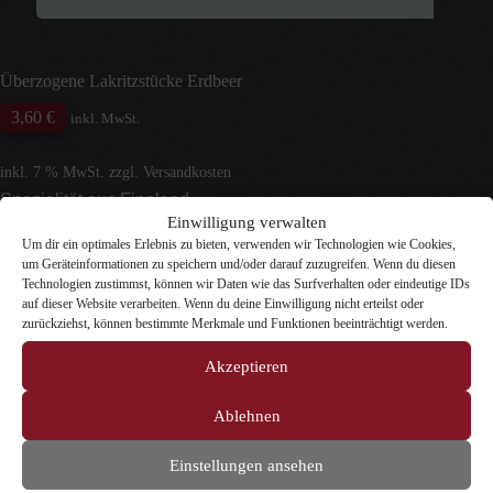
Überzogene Lakritzstücke Erdbeer
3,60
€
inkl. MwSt.
inkl. 7 % MwSt.
zzgl.
Versandkosten
Spezialität aus Finnland
Unsere Lakritz Mango Stücke sind saftige Lakritzstücke
Einwilligung verwalten
aus Finnland umhüllt von einem Überzug mit
Um dir ein optimales Erlebnis zu bieten, verwenden wir Technologien wie Cookies,
fruchtigem Erdbeergeschmack.
um Geräteinformationen zu speichern und/oder darauf zuzugreifen. Wenn du diesen
Inhalt
Technologien zustimmst, können wir Daten wie das Surfverhalten oder eindeutige IDs
Zurücksetzen
auf dieser Website verarbeiten. Wenn du deine Einwilligung nicht erteilst oder
zurückziehst, können bestimmte Merkmale und Funktionen beeinträchtigt werden.
5 vorrätig
Überzogene
Akzeptieren
In den Warenkorb
Lakritzstücke
Erdbeer
Ablehnen
Menge
Artikelnummer:
4368
Kategorien:
Fruchtiges Lakritz
,
Gemischtes Lakritz
Einstellungen ansehen