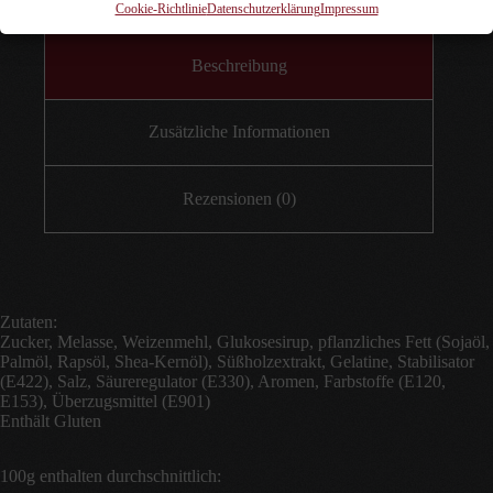
Cookie-Richtlinie
Datenschutzerklärung
Impressum
Beschreibung
Zusätzliche Informationen
Rezensionen (0)
Zutaten:
Zucker, Melasse, Weizenmehl, Glukosesirup, pflanzliches Fett (Sojaöl,
Palmöl, Rapsöl, Shea-Kernöl), Süßholzextrakt, Gelatine, Stabilisator
(E422), Salz, Säureregulator (E330), Aromen, Farbstoffe (E120,
E153), Überzugsmittel (E901)
Enthält Gluten
100g enthalten durchschnittlich: