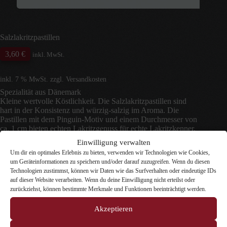
Salzlakritzpastillen
3,60
€
inkl. MwSt.
inkl. 7 % MwSt.
zzgl.
Versandkosten
Spezialität aus Dänemark
Kleine wertvolle Köstlichkeit. Die Salzlakritzpastillen sind
hart in der Konsistenz und würzig-salzig im Aroma. Die
Pastillen mit dem Pinguin-Motiv und einem Durchmesser von
ca. 1 cm bieten echten Lakritzgenuss für echte Lakritzkenner.
Inhalt
Einwilligung verwalten
Zurücksetzen
Um dir ein optimales Erlebnis zu bieten, verwenden wir Technologien wie Cookies,
um Geräteinformationen zu speichern und/oder darauf zuzugreifen. Wenn du diesen
9 vorrätig
Technologien zustimmst, können wir Daten wie das Surfverhalten oder eindeutige IDs
Salzlakritzpastillen
auf dieser Website verarbeiten. Wenn du deine Einwilligung nicht erteilst oder
In den Warenkorb
Menge
zurückziehst, können bestimmte Merkmale und Funktionen beeinträchtigt werden.
Artikelnummer:
4308
Kategorien:
Dosen-Lakritz
,
Gemischtes
Akzeptieren
Lakritz
,
Gesalzenes Lakritz
,
Lakritz-Pastillen
,
vollsalzig