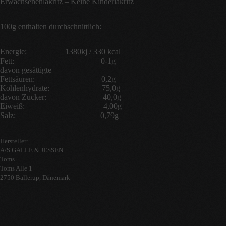
Erwachsenenlakritz – Keine Kinderlakritz
100g enthalten durchschnittlich:
Energie: 1380kj / 330 kcal
Fett: 0-1g
davon gesättigte
Fettsäuren: 0,2g
Kohlenhydrate: 75,0g
davon Zucker: 40,0g
Eiweiß: 4,00g
Salz: 0,79g
Hersteller:
A/S GALLE & JESSEN
Toms
Toms Alle 1
2750 Ballerup, Dänemark