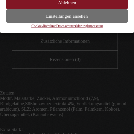
Ablehnen
Einstellungen ansehen
Beschreibung
Cookie-Richtlinie
Datenschutzerklärung
Impressum
Zusätzliche Informationen
Rezensionen (0)
Zutaten:
Modif. Maisstärke, Zucker, Ammoniumchlorid (7,9),
Rindgelatine,Süßholzwurzelextrakt 4%, Verdickungsmittel:(gummi
arabicum), SLZ; Aromen, Pflanzenöl (Palm, Palmkern, Kokos),
Überzugsmittel: (Kanaubawachs)
Extra Stark!