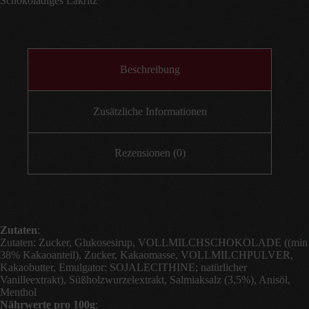
Schokoladiges Lakritz
Menge
Beschreibung
Zusätzliche Informationen
Rezensionen (0)
Zutaten
:
Zutaten: Zucker, Glukosesirup, VOLLMILCHSCHOKOLADE ((min
38% Kakaoanteil), Zucker, Kakaomasse, VOLLMILCHPULVER,
Kakaobutter, Emulgator: SOJALECITHINE; natürlicher
Vanilleextrakt), Süßholzwurzelextrakt, Salmiaksalz (3,5%), Anisöl,
Menthol
Nährwerte pro 100g
: