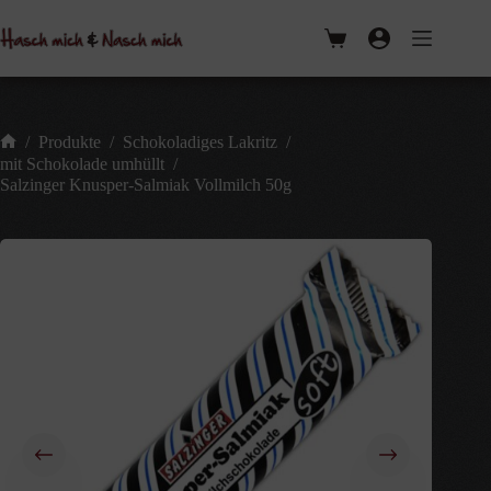
Zum
Inhalt
Warenkorb
springen
/
Produkte
/
Schokoladiges Lakritz
/
Start
mit Schokolade umhüllt
/
Salzinger Knusper-Salmiak Vollmilch 50g