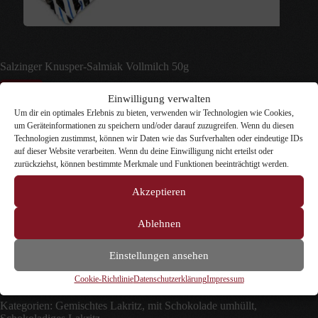
Salzinger Knusper-Salmiak Vollmilch 50g
2,20
€
inkl. MwSt.
Einwilligung verwalten
Um dir ein optimales Erlebnis zu bieten, verwenden wir Technologien wie Cookies,
inkl. 7 % MwSt.
zzgl.
Versandkosten
um Geräteinformationen zu speichern und/oder darauf zuzugreifen. Wenn du diesen
Technologien zustimmst, können wir Daten wie das Surfverhalten oder eindeutige IDs
Lakritz mal anders. Salzinger Knusper-Salmiak kombiniert
auf dieser Website verarbeiten. Wenn du deine Einwilligung nicht erteilst oder
aromatische Lakritz-Stückchen mit der Riegel-Form. Die
zurückziehst, können bestimmte Merkmale und Funktionen beeinträchtigt werden.
kleinen knusprigen Highlights in der süßen Masse
harmonieren geschmackvoll mit dem Überzug aus
Akzeptieren
zartschmelzender Vollmilch-Schokolade.
Ablehnen
5 vorrätig
Einstellungen ansehen
Salzinger
In den Warenkorb
Knusper-
Cookie-Richtlinie
Datenschutzerklärung
Impressum
Salmiak
Vollmilch
Kategorien:
Gemischtes Lakritz
,
mit Schokolade umhüllt
,
50g