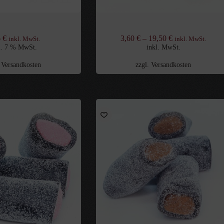
miakki Lolli-Mix 9g
Doppel Salzige Dreiecke
6
€
3,60
€
–
19,50
€
inkl. MwSt.
inkl. MwSt.
l. 7 % MwSt.
inkl. MwSt.
.
Versandkosten
zzgl.
Versandkosten