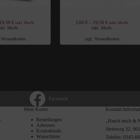
kritzstücke Himbeere
Gefüllte Lakritzstücke Salmiak
19,50
€
3,60
€
–
19,50
€
inkl. MwSt.
inkl. MwSt.
nkl. MwSt.
inkl. MwSt.
.
Versandkosten
zzgl.
Versandkosten
Facebook
Mein Konto
Kontakt-Informa
n
Bestellungen
„Hasch mich & N
Adressen
Steinweg 32, 061
Kontodetails
n
Wunschliste
Telefon:
0345-68