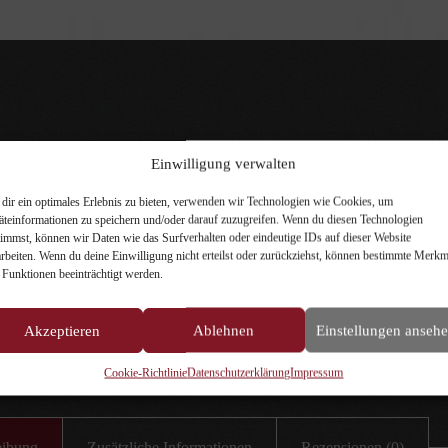
 ein intensives Geschmackserlebnis und hilft, Zahnbelag zu entfernen
Einwilligung verwalten
herstellt, einstand ein verführerisches Aroma, bei dem sich Lakritz mit
dir ein optimales Erlebnis zu bieten, verwenden wir Technologien wie Cookies, um
äteinformationen zu speichern und/oder darauf zuzugreifen. Wenn du diesen Technologien
timmst, können wir Daten wie das Surfverhalten oder eindeutige IDs auf dieser Website
arbeiten. Wenn du deine Einwilligung nicht erteilst oder zurückziehst, können bestimmte Merkm
 Funktionen beeinträchtigt werden.
In den Warenkorb
Akzeptieren
Ablehnen
Einstellungen anseh
äten
Cookie-Richtlinie
Datenschutzerklärung
Impressum
eibung
Zusätzliche Informationen
Rezensionen (0)