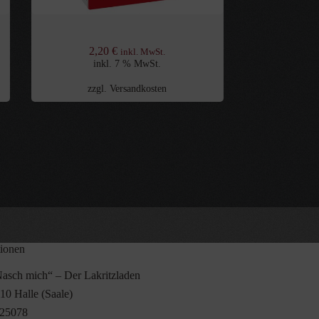
Fazer Salmiak Pastillen 40g
2,20
€
inkl. MwSt.
inkl. 7 % MwSt.
zzgl.
Versandkosten
tionen
asch mich“ – Der Lakritzladen
10 Halle (Saale)
25078