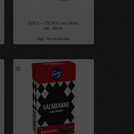
DZ Doppel Salzig Runde
3,60
€
–
19,50
€
inkl. MwSt.
inkl. MwSt.
zzgl.
Versandkosten