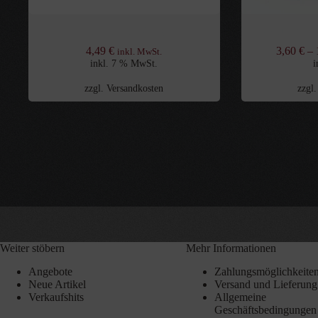
Pinkvin Salt 270g
Gefüllte La
4,49
€
3,60
€
–
inkl. MwSt.
inkl. 7 % MwSt.
i
zzgl.
Versandkosten
zzgl
Weiter stöbern
Mehr Informationen
Angebote
Zahlungsmöglichkeite
Neue Artikel
Versand und Lieferung
Verkaufshits
Allgemeine
Geschäftsbedingunge