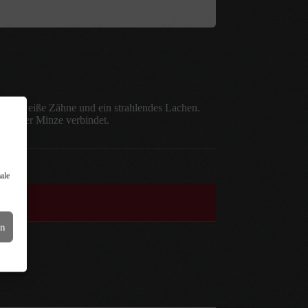
, für weiße Zähne und ein strahlendes Lachen.
 frischer Minze verbindet.
ale
en