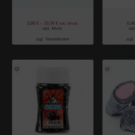
Asphalt Splitt
Fazer Sal
3,60
€
–
19,50
€
0,4
inkl. MwSt.
inkl. MwSt.
ink
zzgl.
Versandkosten
zzgl