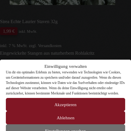
Sirea Echte Laurier Staven 32g
1,99
€
inkl. MwSt.
inkl. 7 % MwSt.
zzgl.
Versandkosten
Eingewickelte Stangen aus naturherbem Rohlakritz
Einwilligung verwalten
Enthält Lakritz – Menschen mit hohem Blutdruck sollten
Um dir ein optimales Erlebnis zu bieten, verwenden wir Technologien wie Cookies,
einen übermäßigen Verzehr vermeiden.
um Geräteinformationen zu speichern und/oder darauf zuzugreifen. Wenn du diesen
Technologien zustimmst, können wir Daten wie das Surfverhalten oder eindeutige IDs
Nicht vorrätig
auf dieser Website verarbeiten. Wenn du deine Einwilligung nicht erteilst oder
zurückziehst, können bestimmte Merkmale und Funktionen beeinträchtigt werden.
Akzeptieren
Artikelnummer:
261
Kategorien:
Glutenfreies Lakritz
,
Lakritz
für die Küche
,
Lakritz-Spezialitäten
,
Reines Lakritz
,
Stangen-
Ablehnen
Lakritz
,
Veganes Lakritz
,
Vegetarisches Lakritz
Einstellungen ansehen