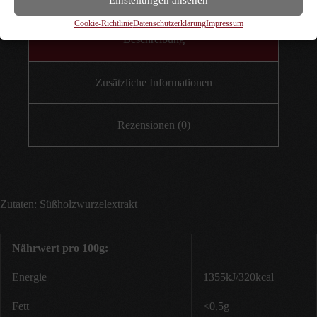
Cookie-Richtlinie
Datenschutzerklärung
Impressum
Beschreibung
Zusätzliche Informationen
Rezensionen (0)
Zutaten: Süßholzwurzelextrakt
Nährwert pro 100g:
Energie
1355kJ/320kcal
Fett
<0,5g