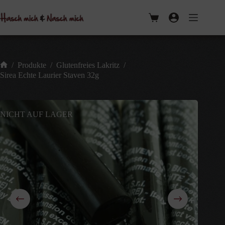
Zum
Inhalt
Warenkorb
springen
/
Produkte
/
Glutenfreies Lakritz
/
Start
Sirea Echte Laurier Staven 32g
NICHT AUF LAGER