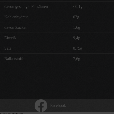
davon gesättigte Fettsäuren
<0,1g
Kohlenhydrate
67g
davon Zucker
1,6g
Eiweiß
9,4g
Salz
0,75g
Ballaststoffe
7,6g
Facebook