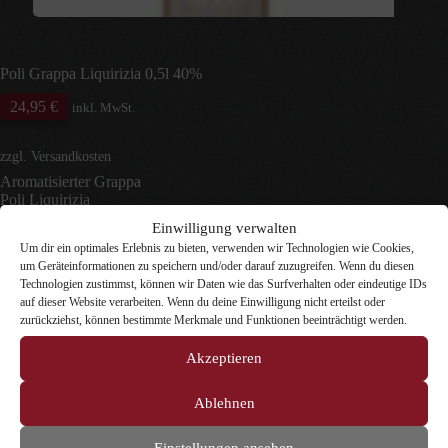
Poli Grappa Liquirizia 0,5l 40%
24,95
€
inkl. MwSt.
zzgl.
Versandkosten
Aromatisierter Grappa
Poli Liquirizia
Grappa mit Lakritzaufguss
Einwilligung verwalten
Selbst der Name,
Glycyrrhiza Glabra
, was “
süße Wurzel
”
Um dir ein optimales Erlebnis zu bieten, verwenden wir Technologien wie Cookies,
bedeutet, verweist bereits auf die Eigenschaften dieser
um Geräteinformationen zu speichern und/oder darauf zuzugreifen. Wenn du diesen
Pflanze.
Technologien zustimmst, können wir Daten wie das Surfverhalten oder eindeutige IDs
Poli Distillerie
auf dieser Website verarbeiten. Wenn du deine Einwilligung nicht erteilst oder
Schiavon, Via Marconi,
zurückziehst, können bestimmte Merkmale und Funktionen beeinträchtigt werden.
46 – Italia
Cod. Acc. Itoovia00019Q
Akzeptieren
3 vorrätig
Ablehnen
Poli
In den Warenkorb
Grappa
Liquirizia