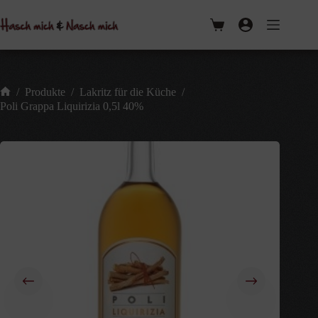
Zum
Inhalt
Warenkorb
springen
/
Produkte
/
Lakritz für die Küche
/
Start
Poli Grappa Liquirizia 0,5l 40%