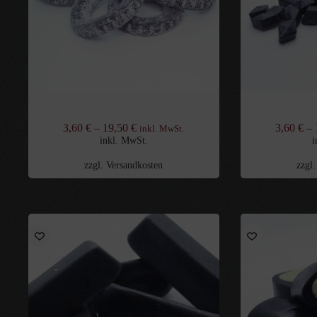
Gesalzene Ringe
As
3,60
€
–
19,50
€
3,60
€
–
inkl. MwSt.
inkl. MwSt.
i
zzgl.
Versandkosten
zzgl