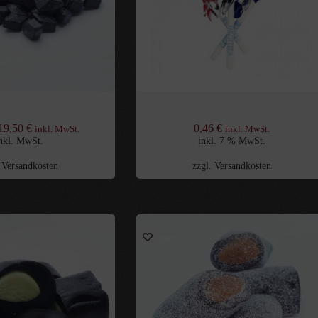
phalt Splitt
Fazer Salmiakki Lolli-Mix 9g
19,50
€
0,46
€
inkl. MwSt.
inkl. MwSt.
nkl. MwSt.
inkl. 7 % MwSt.
.
Versandkosten
zzgl.
Versandkosten