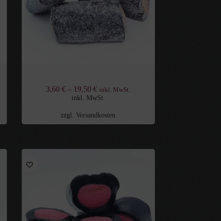
Gefüllte Lakritzstücke Karamell
3,60
€
–
19,50
€
inkl. MwSt.
inkl. MwSt.
zzgl.
Versandkosten