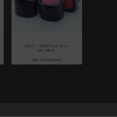
Gefüllte Lakritzstücke Erdbeer
3,60
€
–
19,50
€
inkl. MwSt.
inkl. MwSt.
zzgl.
Versandkosten