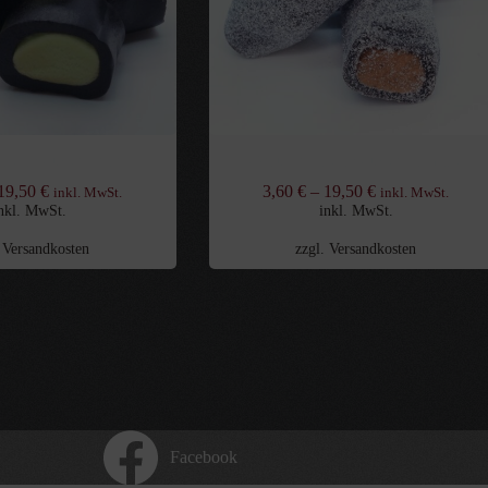
Lakritzstücke Apfel
Gefüllte Lakritzstücke Salmiak
19,50
€
3,60
€
–
19,50
€
inkl. MwSt.
inkl. MwSt.
nkl. MwSt.
inkl. MwSt.
.
Versandkosten
zzgl.
Versandkosten
Facebook