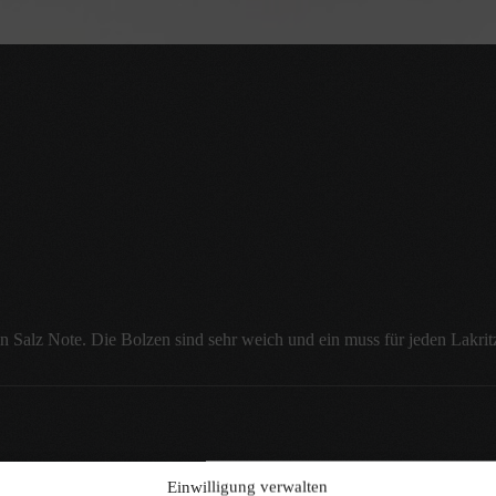
n Salz Note. Die Bolzen sind sehr weich und ein muss für jeden Lakrit
Einwilligung verwalten