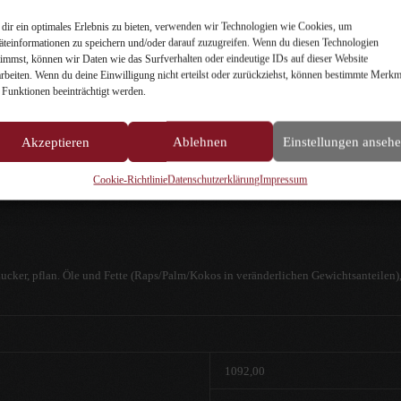
In den Warenkorb
dir ein optimales Erlebnis zu bieten, verwenden wir Technologien wie Cookies, um
äteinformationen zu speichern und/oder darauf zuzugreifen. Wenn du diesen Technologien
Gesalzenes Lakritz
,
Lakritz-Spezialitäten
,
Vegetarisches Lakritz
,
vollsa
timmst, können wir Daten wie das Surfverhalten oder eindeutige IDs auf dieser Website
arbeiten. Wenn du deine Einwilligung nicht erteilst oder zurückziehst, können bestimmte Merkm
 Funktionen beeinträchtigt werden.
Akzeptieren
Ablehnen
Einstellungen anseh
eibung
Zusätzliche Informationen
Rezensionen (0)
Cookie-Richtlinie
Datenschutzerklärung
Impressum
er, pflan. Öle und Fette (Raps/Palm/Kokos in veränderlichen Gewichtsanteilen),
1092,00