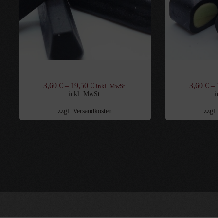
Bielzen
Gefüllte 
3,60
€
–
19,50
€
3,60
€
–
inkl. MwSt.
inkl. MwSt.
i
zzgl.
Versandkosten
zzgl