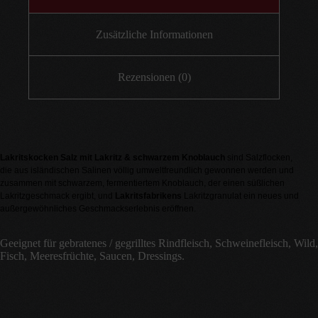
Zusätzliche Informationen
Rezensionen (0)
Lakritskocken Salz mit Lakritz & schwarzem Knoblauch
sind Salzflocken,
die aus isländischen Salinen völlig umweltfreundlich gewonnen werden und
zusammen mit schwarzem, fermentiertem Knoblauch, der einen süßlichen
Lakritzgeschmack ergibt, und
Lakritsfabrikens
Lakritzgranulat ein neues und
außergewöhnliches Geschmackserlebnis eröffnen.
Geeignet für gebratenes / gegrilltes Rindfleisch, Schweinefleisch, Wild,
Fisch, Meeresfrüchte, Saucen, Dressings.