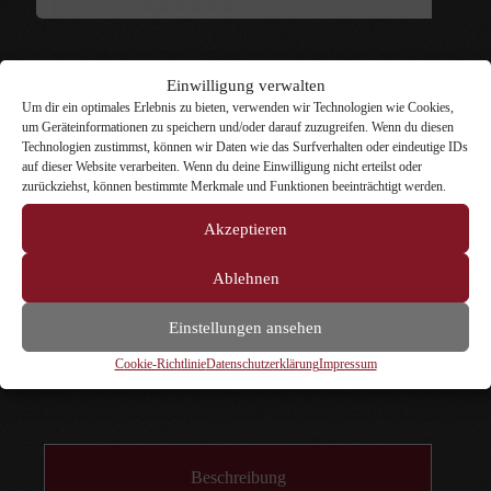
Lakritskocken Salz mit Lakritz & schwarzem Knoblauch 75g
Einwilligung verwalten
Um dir ein optimales Erlebnis zu bieten, verwenden wir Technologien wie Cookies,
8,49
€
inkl. MwSt.
um Geräteinformationen zu speichern und/oder darauf zuzugreifen. Wenn du diesen
Technologien zustimmst, können wir Daten wie das Surfverhalten oder eindeutige IDs
auf dieser Website verarbeiten. Wenn du deine Einwilligung nicht erteilst oder
inkl. 7 % MwSt.
zzgl.
Versandkosten
zurückziehst, können bestimmte Merkmale und Funktionen beeinträchtigt werden.
Zutaten: Meersalz, Lakritzgranulat, Knoblauch.
Akzeptieren
Nicht vorrätig
Ablehnen
Einstellungen ansehen
Artikelnummer:
216
Kategorien:
Dosen-Lakritz
,
Gemischtes
Lakritz
,
Gesalzenes Lakritz
,
Lakritz für die Küche
,
Lakritz-
Cookie-Richtlinie
Datenschutzerklärung
Impressum
Spezialitäten
Beschreibung