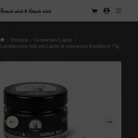
Zum
Inhalt
Warenkorb
springen
/
Produkte
/
Gemischtes Lakritz
/
Start
Lakritskocken Salz mit Lakritz & schwarzem Knoblauch 75g
NICHT AUF LAGER