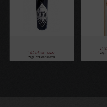
Samaani Salmari Lakritz-Likör 21% vol.,
Poli Grappa
0,5l
24,
14,24
€
zzgl
inkl. MwSt.
zzgl.
Versandkosten