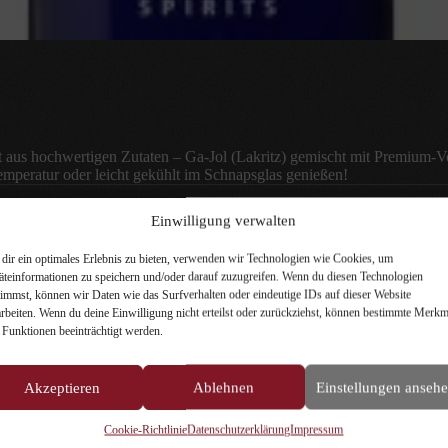
t aus hochwertigen Zutaten – Ga-Jol (Lakritz) gemischt mit Premium-V
mperatur oder leicht gekühlt im Schnapsglas genießen!
Einwilligung verwalten
In den Warenkorb
dir ein optimales Erlebnis zu bieten, verwenden wir Technologien wie Cookies, um
äteinformationen zu speichern und/oder darauf zuzugreifen. Wenn du diesen Technologien
timmst, können wir Daten wie das Surfverhalten oder eindeutige IDs auf dieser Website
arbeiten. Wenn du deine Einwilligung nicht erteilst oder zurückziehst, können bestimmte Merkm
 Funktionen beeinträchtigt werden.
Akzeptieren
Ablehnen
Einstellungen anseh
eibung
Zusätzliche Informationen
Rezensionen (0)
Cookie-Richtlinie
Datenschutzerklärung
Impressum