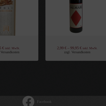
 Liquirizia 0,5l 40%
Salmari Salmiak Likör 25%
95
€
2,99
€
–
99,95
€
inkl. MwSt.
inkl. MwSt.
.
Versandkosten
zzgl.
Versandkosten
Facebook