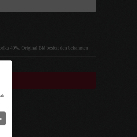
odka 40%. Original Blå besitzt den bekannten
ale
en