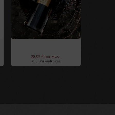
Lakrids Bülow ROOT & COCOA
Schoko – Lakritzlikör 18% 0,5l
28,95
€
inkl. MwSt.
zzgl.
Versandkosten