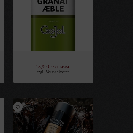
l
GaJol Granatapfel 0,7l 30%
18,99
€
inkl. MwSt.
zzgl.
Versandkosten