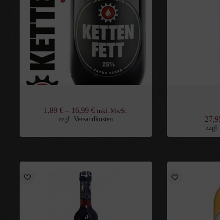
Kettenfett Lakritz Likör
Herbie (Lakrit
Sü
1,89
€
–
16,99
€
inkl. MwSt.
zzgl.
Versandkosten
27,
zzgl
NICHT AUF LAGER