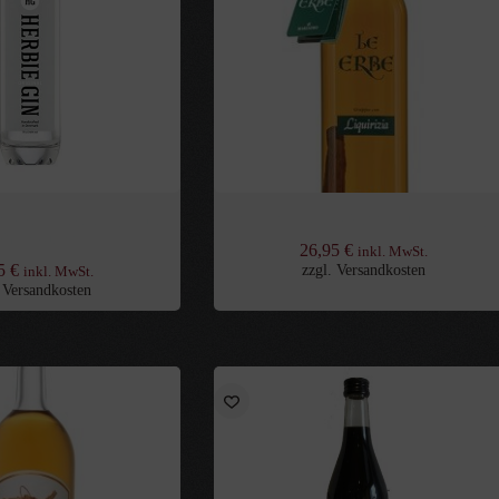
z) Gin Original 0,7l mit
Le Erbe Lakritz Grappa aus Italien 0,5
ßholzwurzel
26,95
€
inkl. MwSt.
95
€
zzgl.
Versandkosten
inkl. MwSt.
.
Versandkosten