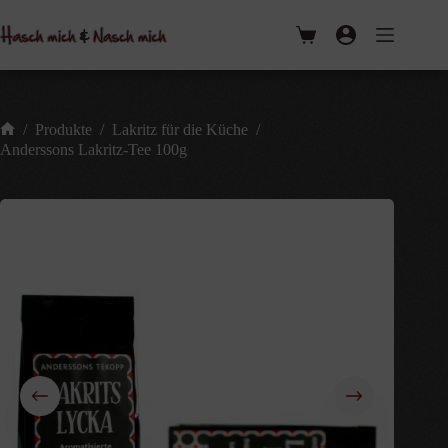
Zum
Inhalt
Warenkorb
springen
/
Produkte
/
Lakritz für die Küche
/
Start
Anderssons Lakritz-Tee 100g