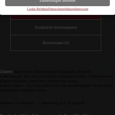
Einstellungen ansehen
Cookie-Richtlinie
Datenschutzerklärung
Impressum
Beschreibung
Zusätzliche Informationen
Rezensionen (0)
Zutaten:
Apfelstücke, Dattelstücke mit Trennmittel, Reismehl,
Süßholzwurzel, Tee, Schwarzer Pfeffer, Johannisbrotstücke, Zichorienwurzel,
Hagebuttenschalen, natürliches Gewürzaroma, Aroma.
Enthält Süßholz – bei hohem Blutdruck sollte ein übermäßiger Verzehr dieses
Erzeugnisses vermieden werden.
Ziehzeit: 4-6 Minuten | Dosierung: 1-2 TL gehäuft.