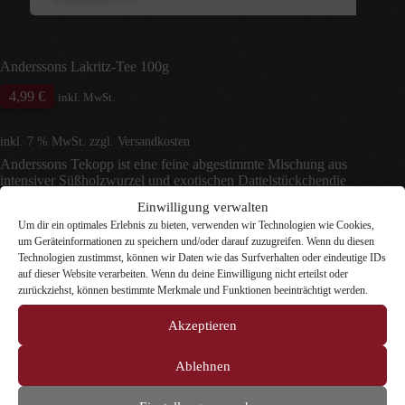
Anderssons Lakritz-Tee 100g
4,99
€
inkl. MwSt.
inkl. 7 % MwSt.
zzgl.
Versandkosten
Anderssons Tekopp ist eine feine abgestimmte Mischung aus
intensiver Süßholzwurzel und exotischen Dattelstückchendie
einen wohligen Glücksmoment verspricht.
Einwilligung verwalten
Um dir ein optimales Erlebnis zu bieten, verwenden wir Technologien wie Cookies,
um Geräteinformationen zu speichern und/oder darauf zuzugreifen. Wenn du diesen
5 vorrätig
Technologien zustimmst, können wir Daten wie das Surfverhalten oder eindeutige IDs
auf dieser Website verarbeiten. Wenn du deine Einwilligung nicht erteilst oder
Anderssons
zurückziehst, können bestimmte Merkmale und Funktionen beeinträchtigt werden.
In den Warenkorb
Lakritz-
Tee
Akzeptieren
100g
Artikelnummer:
140
Kategorien:
Lakritz für die Küche
,
Menge
Lakritz-Spezialitäten
Ablehnen