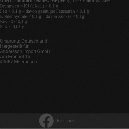
Durchschnittliche Nährwerte per 1g Tee / 100ml Wasser:
Brennwert 4 KJ (1 kcal) < 0,1 g
Fett < 0,1 g – davon gesättigte Fettsäuren < 0,1 g
Kohlenhydrate < 0,1 g – davon Zucker < 0,1g
Eiweiß < 0,1 g
Salz < 0,01 g
Ursprung: Deutschland
Hergestellt für
Andersson Import GmbH
Am Fronhof 16
40667 Meerbusch
Facebook